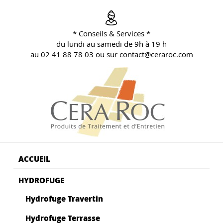
Aller
au
contenu
* Conseils & Services *
principal
du lundi au samedi de 9h à 19 h
au 02 41 88 78 03 ou sur contact@ceraroc.com
BLOG CONSEILS CERA ROC
Conseils & Vente en Produits de Traitement
ACCUEIL
HYDROFUGE
Hydrofuge Travertin
Hydrofuge Terrasse