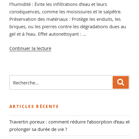
l’humidité : Évite les infiltrations d’eau et leurs
conséquences, comme les moisissures et le salpêtre.
Préservation des matériaux : Protège les enduits, les
briques, ou les pierres contre les dégradations dues au
gel et à l’eau. Effet autonettoyant : …
de
Continuer la lecture
« Comment
hydrofuger
une
façade
Recherche
Reche
?
pour
Avantages,
:
conseils
ARTICLES RÉCENTS
et
erreurs
Travertin poreux : comment réduire l’absorption d’eau et
fréquentes »
prolonger sa durée de vie ?