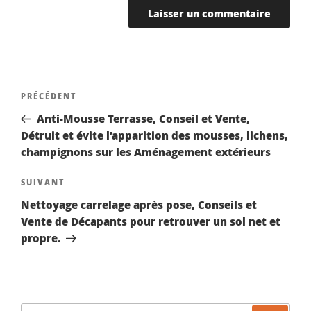
Navigation
Article
PRÉCÉDENT
de
précédent
Anti-Mousse Terrasse, Conseil et Vente,
l’article
Détruit et évite l’apparition des mousses, lichens,
champignons sur les Aménagement extérieurs
Article
SUIVANT
suivant
Nettoyage carrelage après pose, Conseils et
Vente de Décapants pour retrouver un sol net et
propre.