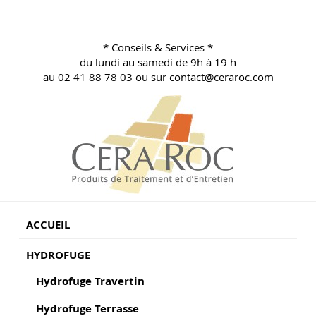
Aller
au
contenu
* Conseils & Services *
principal
du lundi au samedi de 9h à 19 h
au 02 41 88 78 03 ou sur contact@ceraroc.com
BLOG CONSEILS CERA ROC
Conseils & Vente en Produits de Traitement
ACCUEIL
HYDROFUGE
Hydrofuge Travertin
Hydrofuge Terrasse