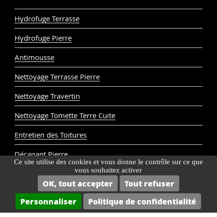
Hydrofuge Terrasse
Hydrofuge Pierre
Antimousse
Nettoyage Terrasse Pierre
Nettoyage Travertin
Nettoyage Tomette Terre Cuite
Entretien des Toitures
Décapant Pierre
Ce site utilise des cookies et vous donne le contrôle sur ce que
vous souhaitez activer
Décapant Tomette Terre Cuite
OK, tout accepter
Tout refuser
© Cera Roc 2024
Mentions légales
Personnaliser
Politique de confidentialité
Contacter le service client