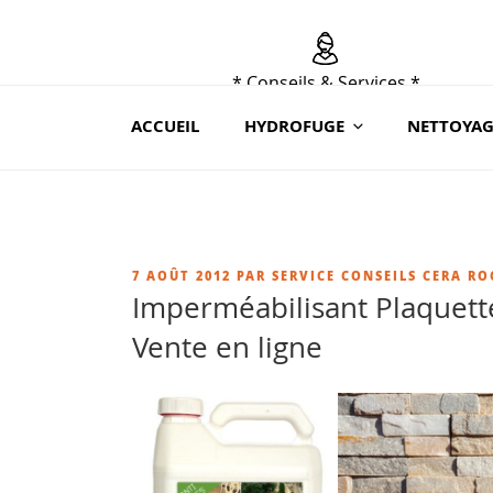
Aller
au
contenu
* Conseils & Services *
principal
du lundi au samedi de 9h à 19 h
ACCUEIL
HYDROFUGE
NETTOYAG
au 02 41 88 78 03 ou sur contact@ceraroc.
PUBLIÉ
7 AOÛT 2012
PAR
SERVICE CONSEILS CERA RO
LE
Imperméabilisant Plaquett
Vente en ligne