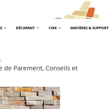
E
DÉCAPANT
CIRE
MATIÈRES & SUPPORT
com
BLOG CONSEILS CER
Conseils & Vente en Produits de Traitement
C
e de Parement, Conseils et