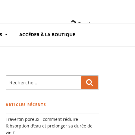
Boutique
S
ACCÉDER À LA BOUTIQUE
A ROC
Recherche
Recherche
pour
:
ARTICLES RÉCENTS
Travertin poreux : comment réduire
l’absorption d’eau et prolonger sa durée de
vie ?