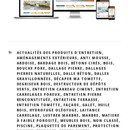
CATÉGORIES
ACTUALITÉS DES PRODUITS D'ENTRETIEN
,
AMÉNAGEMENTS EXTÉRIEURS
,
ANTI MOUSSE
,
ARDOISE
,
BARDAGE BOIS
,
BÉTONS CIRÉS
,
BOIS
,
BOUCHE PORE
,
DALLAGE PIERRE
,
DALLAGES
PIERRES NATURELLES
,
DALLE BÉTON
,
DALLES
GRAVILLONNÉES
,
DÉCAPER MA TOMETTE
,
DEGRISEUR BOIS
,
DESTRUCTEUR DE DÉPÔTS
VERTS
,
ENTRETIEN CARREAU CIMENT
,
ENTRETIEN
CARRELAGES POREUX
,
ENTRETIEN PIERRE
RENCONSTITUÉE
,
ENTRETIEN TERRASSE
,
ENTRETIEN TOMETTE
,
FAÇADE
,
GALET
,
HUILE
BOIS
,
HYDROFUGE OLÉOFUGE
,
LAITANCE
CARRELAGE
,
LUSTRER MARBRE
,
MARBRE
,
MATIERE
À FAIBLE POROSITÉ
,
MEUBLES BOIS
,
NON CLASSÉ
,
PISCINE
,
PLAQUETTE DE PAREMENT
,
PROTECTION