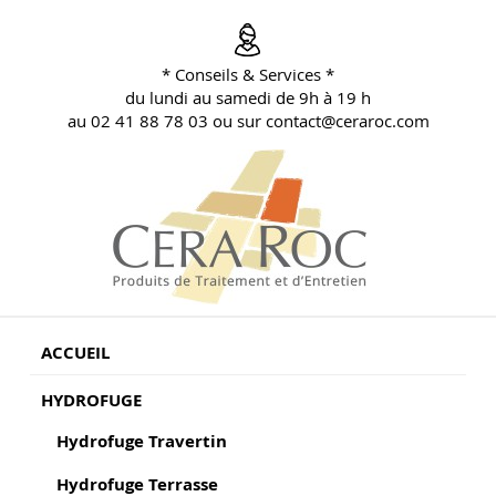
Aller
au
contenu
* Conseils & Services *
principal
du lundi au samedi de 9h à 19 h
au 02 41 88 78 03 ou sur contact@ceraroc.com
BLOG CONSEILS CERA ROC
Conseils & Vente en Produits de Traitement
ACCUEIL
HYDROFUGE
Hydrofuge Travertin
Hydrofuge Terrasse