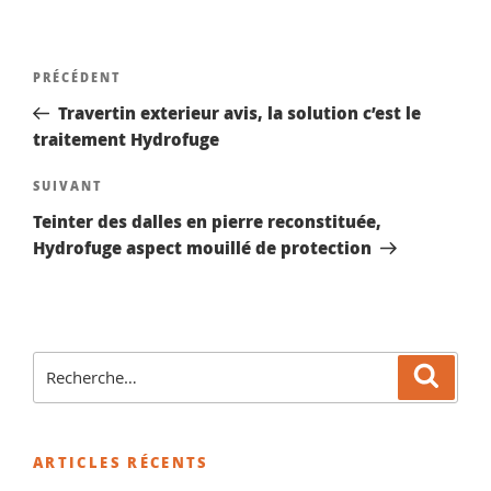
Navigation
Article
PRÉCÉDENT
de
précédent
Travertin exterieur avis, la solution c’est le
l’article
traitement Hydrofuge
Article
SUIVANT
suivant
Teinter des dalles en pierre reconstituée,
Hydrofuge aspect mouillé de protection
Recherche
Reche
pour
:
ARTICLES RÉCENTS