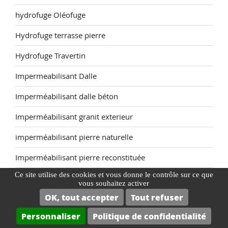
hydrofuge Oléofuge
Hydrofuge terrasse pierre
Hydrofuge Travertin
Impermeabilisant Dalle
Imperméabilisant dalle béton
Imperméabilisant granit exterieur
imperméabilisant pierre naturelle
Imperméabilisant pierre reconstituée
Ce site utilise des cookies et vous donne le contrôle sur ce que
Impermeabilisant pour travertin
vous souhaitez activer
OK, tout accepter
Tout refuser
Imperméabilisant sol poreux
Personnaliser
Politique de confidentialité
Imperméabilisant travertin intérieur