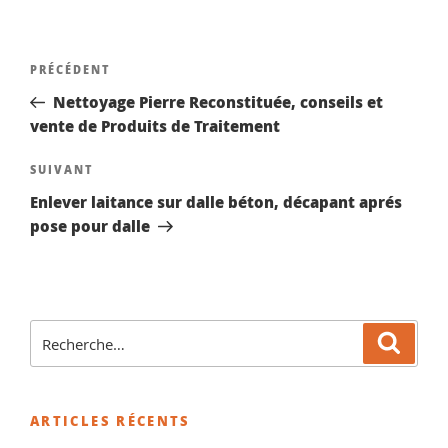
Navigation
Article
PRÉCÉDENT
de
précédent
Nettoyage Pierre Reconstituée, conseils et
l’article
vente de Produits de Traitement
Article
SUIVANT
suivant
Enlever laitance sur dalle béton, décapant aprés
pose pour dalle
Recherche
Reche
pour
:
ARTICLES RÉCENTS