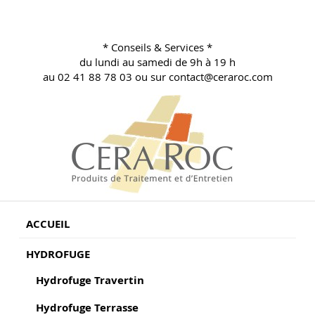
Aller
au
contenu
* Conseils & Services *
principal
du lundi au samedi de 9h à 19 h
au 02 41 88 78 03 ou sur contact@ceraroc.com
BLOG CONSEILS CERA ROC
Conseils & Vente en Produits de Traitement
ACCUEIL
HYDROFUGE
Hydrofuge Travertin
Hydrofuge Terrasse