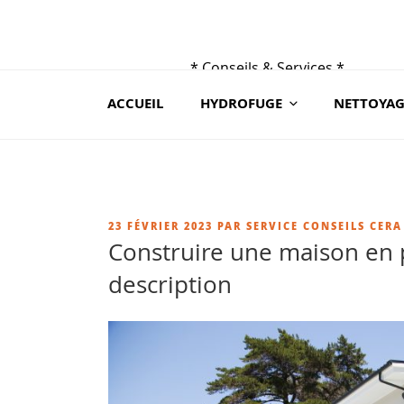
Aller
au
contenu
* Conseils & Services *
principal
du lundi au samedi de 9h à 19 h
ACCUEIL
HYDROFUGE
NETTOYAG
au 02 41 88 78 03 ou sur contact@ceraroc.
PUBLIÉ
23 FÉVRIER 2023
PAR
SERVICE CONSEILS CERA
LE
Construire une maison en pi
description