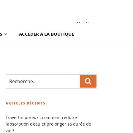
Boutique
S
ACCÉDER À LA BOUTIQUE
A ROC
Recherche
Recherche
pour
:
ARTICLES RÉCENTS
Travertin poreux : comment réduire
l’absorption d’eau et prolonger sa durée de
vie ?