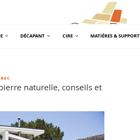
E
DÉCAPANT
CIRE
MATIÈRES & SUPPORT
com
BLOG CONSEILS CER
Conseils & Vente en Produits de Traitement
 ROC
erre naturelle, conseils et