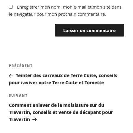
Enregistrer mon nom, mon e-mail et mon site dans
le navigateur pour mon prochain commentaire.
Navigation
Article
PRÉCÉDENT
de
précédent
Teinter des carreaux de Terre Cuite, conseils
l’article
pour raviver votre Terre Cuite et Tomette
Article
SUIVANT
suivant
Comment enlever de la moisissure sur du
Travertin, conseils et vente de décapant pour
Travertin