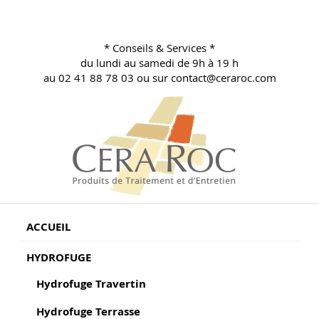
Aller
au
contenu
* Conseils & Services *
principal
du lundi au samedi de 9h à 19 h
au 02 41 88 78 03 ou sur contact@ceraroc.com
BLOG CONSEILS CERA ROC
Conseils & Vente en Produits de Traitement
ACCUEIL
HYDROFUGE
Hydrofuge Travertin
Hydrofuge Terrasse