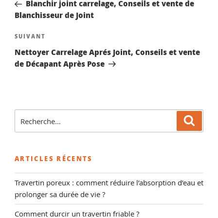
précédent
Blanchir joint carrelage, Conseils et vente de
l’article
Blanchisseur de Joint
Article
SUIVANT
suivant
Nettoyer Carrelage Aprés Joint, Conseils et vente
de Décapant Après Pose
Recherche
Reche
pour
:
ARTICLES RÉCENTS
Travertin poreux : comment réduire l’absorption d’eau et
prolonger sa durée de vie ?
Comment durcir un travertin friable ?