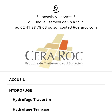
Aller
au
contenu
* Conseils & Services *
principal
du lundi au samedi de 9h à 19 h
au 02 41 88 78 03 ou sur contact@ceraroc.com
BLOG CONSEILS CERA ROC
Conseils & Vente en Produits de Traitement
ACCUEIL
HYDROFUGE
Hydrofuge Travertin
Hydrofuge Terrasse