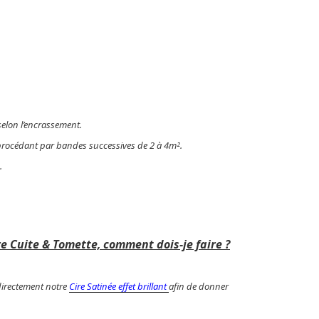
selon l’encrassement.
en procédant par bandes successives de 2 à 4m².
.
re Cuite & Tomette, comment dois-je faire ?
 directement notre
Cire Satinée effet brillant
afin de donner