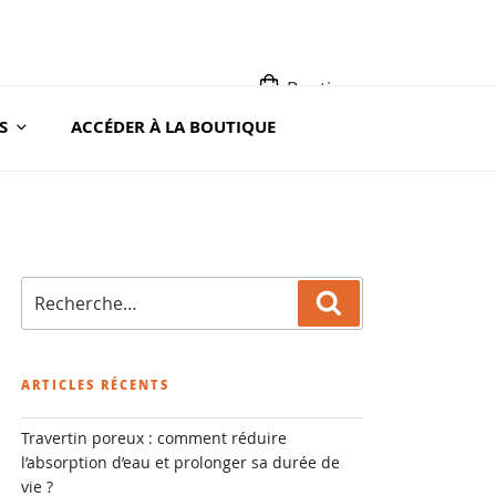
Boutique
S
ACCÉDER À LA BOUTIQUE
A ROC
Recherche
Recherche
pour
:
ARTICLES RÉCENTS
Travertin poreux : comment réduire
l’absorption d’eau et prolonger sa durée de
vie ?