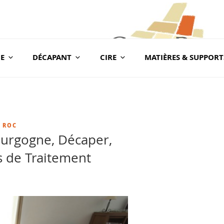
E
DÉCAPANT
CIRE
MATIÈRES & SUPPORT
com
BLOG CONSEILS CER
Conseils & Vente en Produits de Traitement
A ROC
ourgogne, Décaper,
s de Traitement