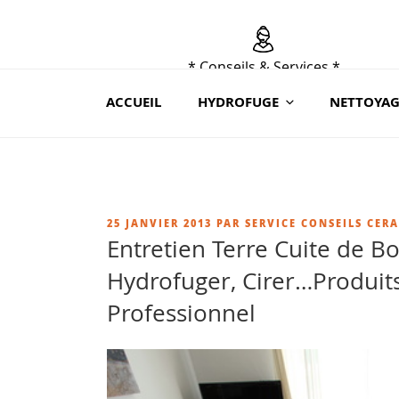
Aller
au
contenu
* Conseils & Services *
principal
du lundi au samedi de 9h à 19 h
ACCUEIL
HYDROFUGE
NETTOYAG
au 02 41 88 78 03 ou sur contact@ceraroc.
PUBLIÉ
25 JANVIER 2013
PAR
SERVICE CONSEILS CER
LE
Entretien Terre Cuite de B
Hydrofuger, Cirer…Produit
Professionnel