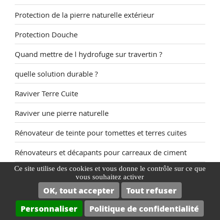
Protection de la pierre naturelle extérieur
Protection Douche
Quand mettre de l hydrofuge sur travertin ?
quelle solution durable ?
Raviver Terre Cuite
Raviver une pierre naturelle
Rénovateur de teinte pour tomettes et terres cuites
Rénovateurs et décapants pour carreaux de ciment
Ce site utilise des cookies et vous donne le contrôle sur ce que
Rénovation dalle pierre reconstituée
vous souhaitez activer
OK, tout accepter
Tout refuser
Resine Tomette
Personnaliser
Politique de confidentialité
Salle de Bain