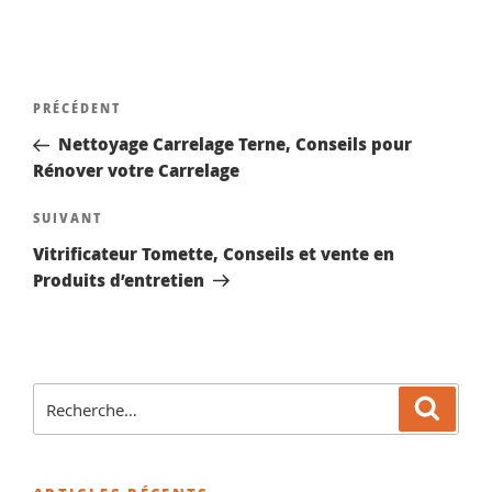
Navigation
Article
PRÉCÉDENT
de
précédent
Nettoyage Carrelage Terne, Conseils pour
l’article
Rénover votre Carrelage
Article
SUIVANT
suivant
Vitrificateur Tomette, Conseils et vente en
Produits d’entretien
Recherche
Reche
pour
: