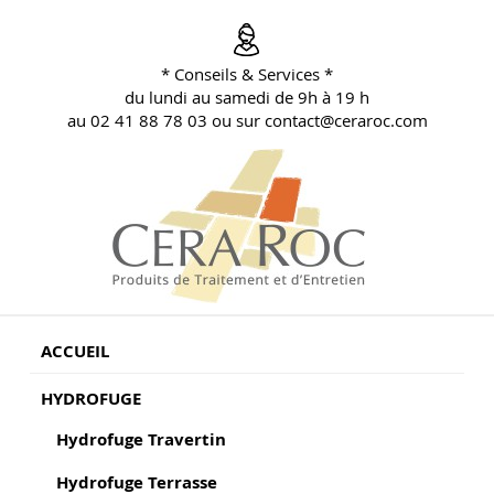
Aller
au
contenu
* Conseils & Services *
principal
du lundi au samedi de 9h à 19 h
au 02 41 88 78 03 ou sur contact@ceraroc.com
BLOG CONSEILS CERA ROC
Conseils & Vente en Produits de Traitement
ACCUEIL
HYDROFUGE
Hydrofuge Travertin
Hydrofuge Terrasse