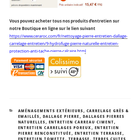
Vous pouvez acheter tous nos produits d’entretien sur
notre Boutique en ligne sur le lien suivant
https://www.ceraroc.com/fr/nettoyage-pierre-entretien-dallage-
carrelage-entretien/9-hydrofuge-pierre-naturelle-entretien-
protection-anti-tache-pierre-calcaire.html
CATÉGORIES
AMÉNAGEMENTS EXTÉRIEURS
,
CARRELAGE GRÈS &
EMAILLÉS
,
DALLAGE PIERRE
,
DALLAGES PIERRES
NATURELLES
,
ENTRETIEN CARREAU CIMENT
,
ENTRETIEN CARRELAGES POREUX
,
ENTRETIEN
PIERRE RENCONSTITUÉE
,
ENTRETIEN TERRASSE
,
ENTRETIEN TOMETTE
,
TERRASSE
,
TERRES CUITES