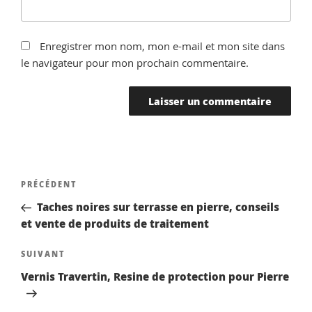
Enregistrer mon nom, mon e-mail et mon site dans
le navigateur pour mon prochain commentaire.
Navigation
Article
PRÉCÉDENT
de
précédent
Taches noires sur terrasse en pierre, conseils
l’article
et vente de produits de traitement
Article
SUIVANT
suivant
Vernis Travertin, Resine de protection pour Pierre