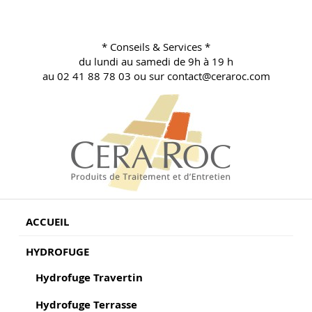
Aller
au
contenu
* Conseils & Services *
principal
du lundi au samedi de 9h à 19 h
au 02 41 88 78 03 ou sur contact@ceraroc.com
BLOG CONSEILS CERA ROC
Conseils & Vente en Produits de Traitement
ACCUEIL
HYDROFUGE
Hydrofuge Travertin
Hydrofuge Terrasse