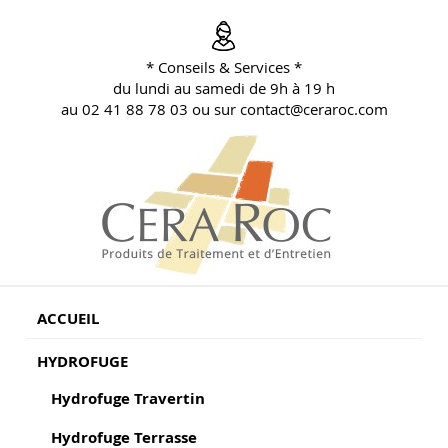
Aller
au
contenu
* Conseils & Services *
principal
du lundi au samedi de 9h à 19 h
au 02 41 88 78 03 ou sur contact@ceraroc.com
BLOG CONSEILS CERA ROC
Conseils & Vente en Produits de Traitement
ACCUEIL
HYDROFUGE
Hydrofuge Travertin
Hydrofuge Terrasse