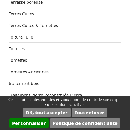
Terrasse poreuse
Terres Cuites
Terres Cuites & Tomettes
Toiture Tuile
Toitures
Tomettes
Tomettes Anciennes
traitement bois
Traitement Pierre Reconsttuée Pierra
Ce site utilise des cookies et vous donne le contrôle sur ce que
vous souhaitez activer
Traitement Salon de Jardin
OK, tout accepter
Tout refuser
Traitement terre cuite
Personnaliser
Politique de confidentialité
Travertin