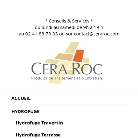
Aller
au
contenu
* Conseils & Services *
principal
du lundi au samedi de 9h à 19 h
au 02 41 88 78 03 ou sur contact@ceraroc.com
BLOG CONSEILS CERA ROC
Conseils & Vente en Produits de Traitement
ACCUEIL
HYDROFUGE
Hydrofuge Travertin
Hydrofuge Terrasse