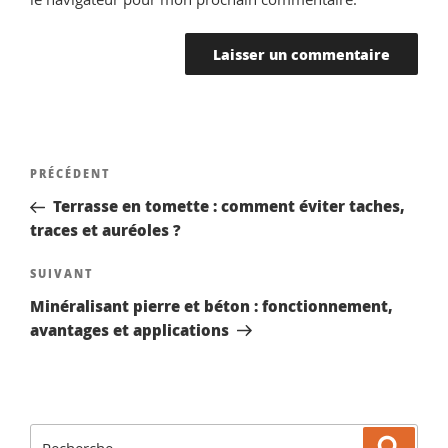
Navigation
Article
PRÉCÉDENT
de
précédent
Terrasse en tomette : comment éviter taches,
l’article
traces et auréoles ?
Article
SUIVANT
suivant
Minéralisant pierre et béton : fonctionnement,
avantages et applications
Recherche
Reche