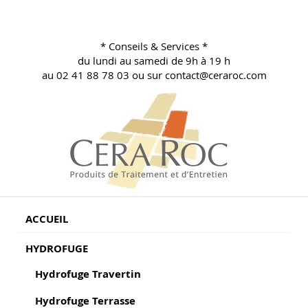
Aller
au
contenu
* Conseils & Services *
principal
du lundi au samedi de 9h à 19 h
au 02 41 88 78 03 ou sur contact@ceraroc.com
BLOG CONSEILS CERA ROC
Conseils & Vente en Produits de Traitement
ACCUEIL
HYDROFUGE
Hydrofuge Travertin
Hydrofuge Terrasse