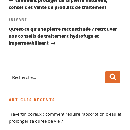
comment protéger de la pierre naturelle,
l’article
conseils et vente de produits de traitement
Article
SUIVANT
suivant
Qu’est-ce qu’une pierre reconstituée ? retrouver
nos conseils de traitement hydrofuge et
imperméabilisant
Recherche
Reche
pour
:
ARTICLES RÉCENTS
Travertin poreux : comment réduire l’absorption d’eau et
prolonger sa durée de vie ?