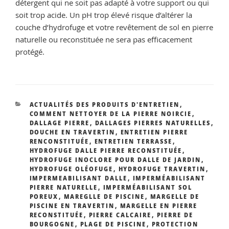
détergent qui ne soit pas adapté à votre support ou qui
soit trop acide. Un pH trop élevé risque d’altérer la
couche d’hydrofuge et votre revêtement de sol en pierre
naturelle ou reconstituée ne sera pas efficacement
protégé.
CATÉGORIES
ACTUALITÉS DES PRODUITS D'ENTRETIEN
,
COMMENT NETTOYER DE LA PIERRE NOIRCIE
,
DALLAGE PIERRE
,
DALLAGES PIERRES NATURELLES
,
DOUCHE EN TRAVERTIN
,
ENTRETIEN PIERRE
RENCONSTITUÉE
,
ENTRETIEN TERRASSE
,
HYDROFUGE DALLE PIERRE RECONSTITUÉE
,
HYDROFUGE INOCLORE POUR DALLE DE JARDIN
,
HYDROFUGE OLÉOFUGE
,
HYDROFUGE TRAVERTIN
,
IMPERMEABILISANT DALLE
,
IMPERMÉABILISANT
PIERRE NATURELLE
,
IMPERMÉABILISANT SOL
POREUX
,
MAREGLLE DE PISCINE
,
MARGELLE DE
PISCINE EN TRAVERTIN
,
MARGELLE EN PIERRE
RECONSTITUÉE
,
PIERRE CALCAIRE
,
PIERRE DE
BOURGOGNE
,
PLAGE DE PISCINE
,
PROTECTION