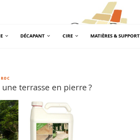
E
DÉCAPANT
CIRE
MATIÈRES & SUPPORT
com
BLOG CONSEILS CER
Conseils & Vente en Produits de Traitement
 ROC
ne terrasse en pierre ?