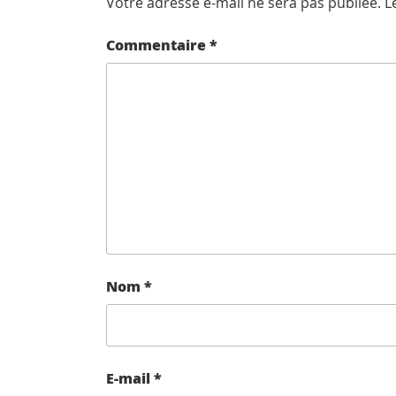
Votre adresse e-mail ne sera pas publiée.
L
Commentaire
*
Nom
*
E-mail
*