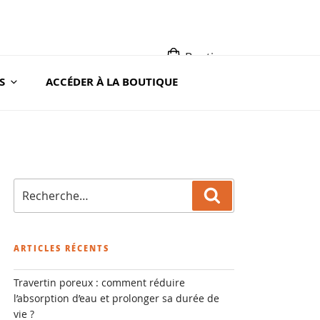
Boutique
S
ACCÉDER À LA BOUTIQUE
A ROC
Recherche
Recherche
pour
:
ARTICLES RÉCENTS
Travertin poreux : comment réduire
l’absorption d’eau et prolonger sa durée de
vie ?