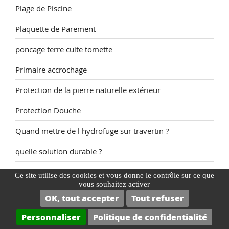
Plage de Piscine
Plaquette de Parement
poncage terre cuite tomette
Primaire accrochage
Protection de la pierre naturelle extérieur
Protection Douche
Quand mettre de l hydrofuge sur travertin ?
quelle solution durable ?
Raviver Terre Cuite
Ce site utilise des cookies et vous donne le contrôle sur ce que
vous souhaitez activer
Raviver une pierre naturelle
OK, tout accepter
Tout refuser
Rénovateur de teinte pour tomettes et terres cuites
Personnaliser
Politique de confidentialité