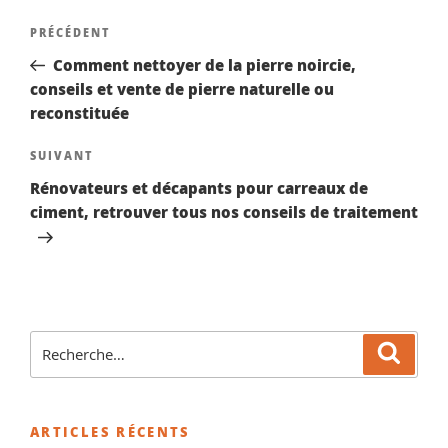
Navigation
Article
PRÉCÉDENT
de
précédent
Comment nettoyer de la pierre noircie,
l’article
conseils et vente de pierre naturelle ou
reconstituée
Article
SUIVANT
suivant
Rénovateurs et décapants pour carreaux de
ciment, retrouver tous nos conseils de traitement
Recherche
Reche
pour
:
ARTICLES RÉCENTS