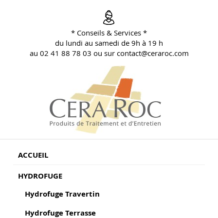
Aller
au
contenu
* Conseils & Services *
principal
du lundi au samedi de 9h à 19 h
au 02 41 88 78 03 ou sur contact@ceraroc.com
BLOG CONSEILS CERA ROC
Conseils & Vente en Produits de Traitement
ACCUEIL
HYDROFUGE
Hydrofuge Travertin
Hydrofuge Terrasse