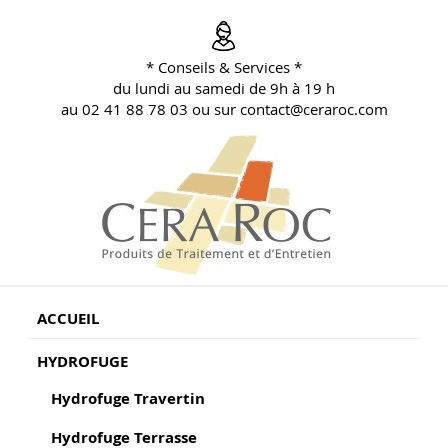
Aller
au
contenu
* Conseils & Services *
principal
du lundi au samedi de 9h à 19 h
au 02 41 88 78 03 ou sur contact@ceraroc.com
BLOG CONSEILS CERA ROC
Conseils & Vente en Produits de Traitement
ACCUEIL
HYDROFUGE
Hydrofuge Travertin
Hydrofuge Terrasse