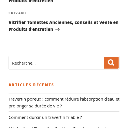
Produits d’entretien
Article
SUIVANT
suivant
Vitrifier Tomettes Anciennes, conseils et vente en
Produits d’entretien
Recherche
Reche
pour
:
ARTICLES RÉCENTS
Travertin poreux : comment réduire l’absorption d’eau et
prolonger sa durée de vie ?
Comment durcir un travertin friable ?