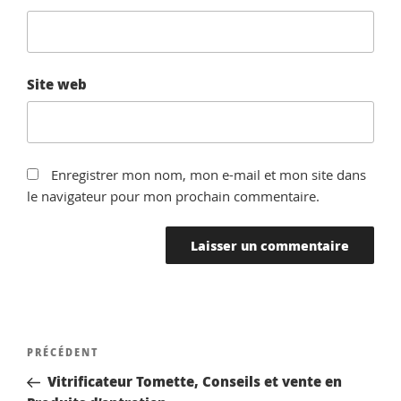
Site web
Enregistrer mon nom, mon e-mail et mon site dans
le navigateur pour mon prochain commentaire.
Navigation
Article
PRÉCÉDENT
de
précédent
Vitrificateur Tomette, Conseils et vente en
l’article