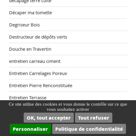
decapage terre cuite
Décaper ma tomette
Degriseur Bois
Destructeur de dépôts verts
Douche en Travertin
entretien carreau ciment
Entretien Carrelages Poreux
Entretien Pierre Renconstituée
Entretien Terrasse
Ce site utilise des cookies et vous donne le contrôle sur ce que
Entretien terre cuite et tomette
vous souhaitez activer
OK, tout accepter
Tout refuser
Entretien Tomette
Personnaliser
Politique de confidentialité
Est-ce que le travertin est salissant ?