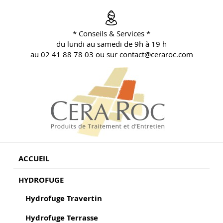
Aller
au
contenu
* Conseils & Services *
principal
du lundi au samedi de 9h à 19 h
au 02 41 88 78 03 ou sur contact@ceraroc.com
BLOG CONSEILS CERA ROC
Conseils & Vente en Produits de Traitement
ACCUEIL
HYDROFUGE
Hydrofuge Travertin
Hydrofuge Terrasse