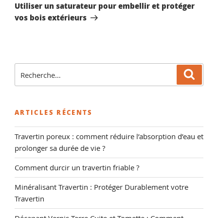
suivant
Utiliser un saturateur pour embellir et protéger
vos bois extérieurs
Recherche
Reche
pour
:
ARTICLES RÉCENTS
Travertin poreux : comment réduire l’absorption d’eau et
prolonger sa durée de vie ?
Comment durcir un travertin friable ?
Minéralisant Travertin : Protéger Durablement votre
Travertin