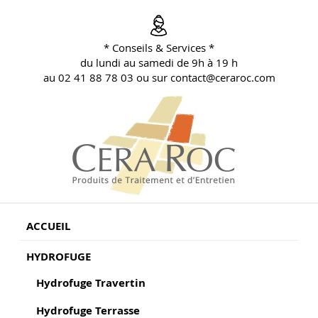
Aller
au
contenu
* Conseils & Services *
principal
du lundi au samedi de 9h à 19 h
au 02 41 88 78 03 ou sur contact@ceraroc.com
BLOG CONSEILS CERA ROC
Conseils & Vente en Produits de Traitement
ACCUEIL
HYDROFUGE
Hydrofuge Travertin
Hydrofuge Terrasse