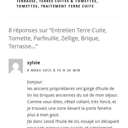
TERRASSE
,
TERRES CUITES & TOMETTES
,
TOMETTES
,
TRAITEMENT TERRE CUITE
8 réponses sur “Entretien Terre Cuite,
Tomette, Parfeuille, Zellige, Brique,
Terrasse…”
sylvie
8 MARS 2012 À 16 H 24 MIN
bonjour
les anciens propriétaires ont gorgé d’huile de
lin les briques anciennes du sol de mon séjour.
Comme vous dites, c’était collant, très foncé, et
je trouvais une zone devant la porte fenetre
plus à mon gout.
J’ai donc cessé l’huile de lin, essayé un décapant
pour sols poreux sans succès et simplement