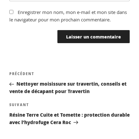
Enregistrer mon nom, mon e-mail et mon site dans
le navigateur pour mon prochain commentaire.
Navigation
Article
PRÉCÉDENT
de
précédent
Nettoyer moisissure sur travertin, conseils et
l’article
vente de décapant pour Travertin
Article
SUIVANT
suivant
Résine Terre Cuite et Tomette : protection durable
avec l’hydrofuge Cera Roc