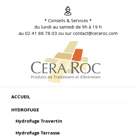
Aller
au
contenu
* Conseils & Services *
principal
du lundi au samedi de 9h à 19 h
au 02 41 88 78 03 ou sur contact@ceraroc.com
BLOG CONSEILS CERA ROC
Conseils & Vente en Produits de Traitement
ACCUEIL
HYDROFUGE
Hydrofuge Travertin
Hydrofuge Terrasse